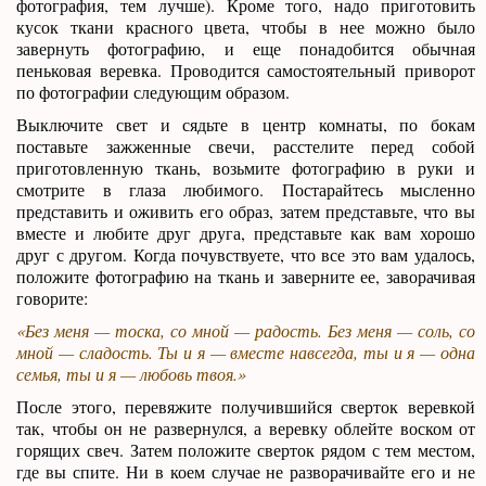
фотография, тем лучше). Кроме того, надо приготовить
кусок ткани красного цвета, чтобы в нее можно было
завернуть фотографию, и еще понадобится обычная
пеньковая веревка. Проводится самостоятельный приворот
по фотографии следующим образом.
Выключите свет и сядьте в центр комнаты, по бокам
поставьте зажженные свечи, расстелите перед собой
приготовленную ткань, возьмите фотографию в руки и
смотрите в глаза любимого. Постарайтесь мысленно
представить и оживить его образ, затем представьте, что вы
вместе и любите друг друга, представьте как вам хорошо
друг с другом. Когда почувствуете, что все это вам удалось,
положите фотографию на ткань и заверните ее, заворачивая
говорите:
«Без меня — тоска, со мной — радость. Без меня — соль, со
мной — сладость. Ты и я — вместе навсегда, ты и я — одна
семья, ты и я — любовь твоя.»
После этого, перевяжите получившийся сверток веревкой
так, чтобы он не развернулся, а веревку облейте воском от
горящих свеч. Затем положите сверток рядом с тем местом,
где вы спите. Ни в коем случае не разворачивайте его и не