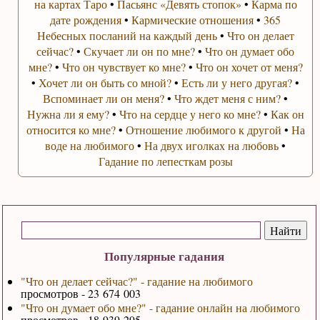
на картах Таро
•
Пасьянс «Девять стопок»
•
Карма по
дате рождения
•
Кармические отношения
•
365
Небесных посланий на каждый день
•
Что он делает
сейчас?
•
Скучает ли он по мне?
•
Что он думает обо
мне?
•
Что он чувствует ко мне?
•
Что он хочет от меня?
•
Хочет ли он быть со мной?
•
Есть ли у него другая?
•
Вспоминает ли он меня?
•
Что ждет меня с ним?
•
Нужна ли я ему?
•
Что на сердце у него ко мне?
•
Как он
относится ко мне?
•
Отношение любимого к другой
•
На
воде на любимого
•
На двух иголках на любовь
•
Гадание по лепесткам розы
Популярные гадания
"Что он делает сейчас?" - гадание на любимого
просмотров - 23 674 003
"Что он думает обо мне?" - гадание онлайн на любимого
просмотров - 18 939 295