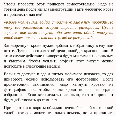
Чтобы провести этот приворот самостоятельно, надо на
третий день после начала менструации взять месячную кровь
и произнести над ней:
«Кровь моя, в (имя) войди, страсть ко мне в нем пробуди! По
телу его разливайся, жаром страсти разгорайся. Пусть
горячее мое тело почует, обо мне лишь одной тоскует,
чтоб вовек никакая сила нас с (имя) не разлучила!»
Заговоренную кровь нужно добавить избраннику в еду или
питье. Лучше всего для этой цели подойдет красное вино. В
этом случае действие приворота будет максимально сильным
и быстрым. Чтобы усилить эффект, этот ритуал можно
повторять в следующие месяцы.
Если нет доступа к еде и питью любимого человека, то для
приворота можно использовать его фотографию. После
произнесения заклинания, надо капнуть кровью на
фотографию так, чтобы капля крови попала на сердце
избранника. Если все сделать правильно, то этот приворот
будет действовать до семи лет.
Привороты и отвороты обладают очень большой магической
силой, которая может не только помочь, но и причинить