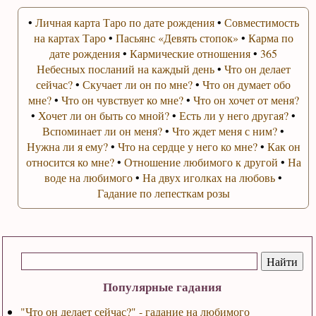
•
Личная карта Таро по дате рождения
•
Совместимость
на картах Таро
•
Пасьянс «Девять стопок»
•
Карма по
дате рождения
•
Кармические отношения
•
365
Небесных посланий на каждый день
•
Что он делает
сейчас?
•
Скучает ли он по мне?
•
Что он думает обо
мне?
•
Что он чувствует ко мне?
•
Что он хочет от меня?
•
Хочет ли он быть со мной?
•
Есть ли у него другая?
•
Вспоминает ли он меня?
•
Что ждет меня с ним?
•
Нужна ли я ему?
•
Что на сердце у него ко мне?
•
Как он
относится ко мне?
•
Отношение любимого к другой
•
На
воде на любимого
•
На двух иголках на любовь
•
Гадание по лепесткам розы
Популярные гадания
"Что он делает сейчас?" - гадание на любимого