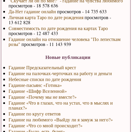
"Скучает ли он по мне?" - гадание на чувства любимого
просмотров - 18 578 636
Да-Нет гадание онлайн
просмотров - 14 735 633
Личная карта Таро по дате рождения
просмотров -
13 612 828
Совместимость по дате рождения на картах Таро
просмотров - 12 487 433
Гадание онлайн на отношение человека "По лепесткам
розы"
просмотров - 11 143 939
Новые публикации
Гадание Предсказательный крест
Гадание на палочках-черточках на работу и деньги
Небесные списки по дате рождения
Гадание-пасьянс «Готика»
Гадание «Шифр Вселенной»
Гадание «Почему мы не вместе?»
Гадание «Что в глазах, что на устах, что в мыслях и
планах?»
Гадание по кругу ответов
Гадание на любимого «Выйду ли я замуж за него?»
Гадание «Что со мной происходит?»
Гадание «Было, есть, будет»