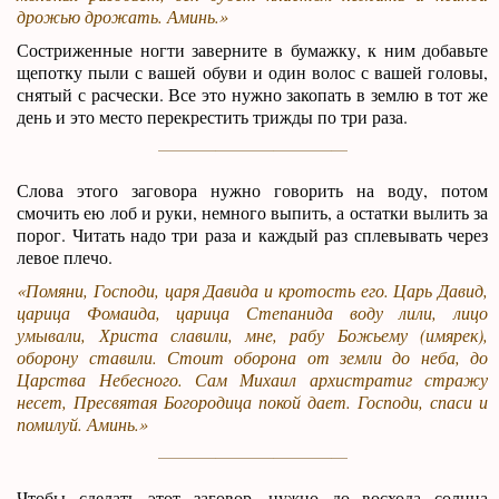
дрожью дрожать. Аминь.»
Состриженные ногти заверните в бумажку, к ним добавьте
щепотку пыли с вашей обуви и один волос с вашей головы,
снятый с расчески. Все это нужно закопать в землю в тот же
день и это место перекрестить трижды по три раза.
Слова этого заговора нужно говорить на воду, потом
смочить ею лоб и руки, немного выпить, а остатки вылить за
порог. Читать надо три раза и каждый раз сплевывать через
левое плечо.
«Помяни, Господи, царя Давида и кротость его. Царь Давид,
царица Фомаида, царица Степанида воду лили, лицо
умывали, Христа славили, мне, рабу Божьему (имярек),
оборону ставили. Стоит оборона от земли до неба, до
Царства Небесного. Сам Михаил архистратиг стражу
несет, Пресвятая Богородица покой дает. Господи, спаси и
помилуй. Аминь.»
Чтобы сделать этот заговор, нужно до восхода солнца