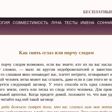
БЕСПЛАТНЫЕ
ОГИЯ
СОВМЕСТИМОСТЬ
ЛУНА
ТЕСТЫ
ИМЕНА
СОННИ
Как снять сглаз или порчу следом
 порчу следом возможно, если вы знаете, кто их на вас наслал
т сложно, — мало ли кругом недоброжелателей и завистни
о-то слишком явно ненавидит вас, плетет интриги, оговаривает 
ой человек легко может вас сглазить, даже если и сам этого не х
уется следующий заговор. У этого способа есть одна сложн
го земли, снега или песка из следа этого человека. Для пров
нькой щепотки. Когда придете домой, положите то, что вам уда
 читайте над ней такой заговор:
 раба Божьего (имярек того, кто вас сглазил) шла моя лютая
го след наступила, в рабы мне его заполонила. Твое слово тебе в