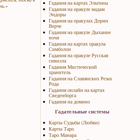
Гадания на картах Эльтины
нь.»
Гадания на оракуле мадам
Эндоры
Гадания на оракулах Дорин
Верче
Гадания на оракуле Дыхание
ночи
Гадания на картах оракула
Симболон
Гадания на оракуле Русская
сивилла
Гадания Мистический
хранитель
Гадания на Славянских Резах
Рода
Гадания онлайн на картах
Сведенборга
Гадания на домино
Гадательные системы
Карты Судьбы (Любви)
Карты Таро
Таро Манара