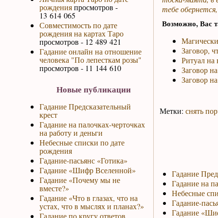
рождения
просмотров -
тебе обернется,
13 614 065
Возможно, Вас т
Совместимость по дате
рождения на картах Таро
Магически
просмотров - 12 489 421
Заговор, 
Гадание онлайн на отношение
человека "По лепесткам розы"
Ритуал на 
просмотров - 11 144 610
Заговор на
Заговор на
Новые публикации
Гадание Предсказательный
Метки:
снять пор
крест
Гадание на палочках-черточках
на работу и деньги
Небесные списки по дате
рождения
Гадание-пасьянс «Готика»
Гадание «Шифр Вселенной»
Гадание Пред
Гадание «Почему мы не
Гадание на па
вместе?»
Небесные спи
Гадание «Что в глазах, что на
Гадание-пась
устах, что в мыслях и планах?»
Гадание «Ши
Гадание по кругу ответов