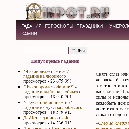
ГАДАНИЯ
ГОРОСКОПЫ
ПРАЗДНИКИ
НУМЕРОЛ
КАМНИ
Популярные гадания
"Что он делает сейчас?" -
Снять сглаз или
гадание на любимого
человека бывае
просмотров - 23 675 998
заметно, что кт
"Что он думает обо мне?" -
вас сплетни. Так
гадание онлайн на любимого
просмотров - 18 940 701
силы и использ
"Скучает ли он по мне?" -
раздобыть немно
гадание на чувства любимого
достаточно мале
просмотров - 18 579 912
стакан с водой и
Да-Нет гадание онлайн
просмотров - 14 736 313
«След за следом
Личная карта Таро по дате
тоска-маята, в е