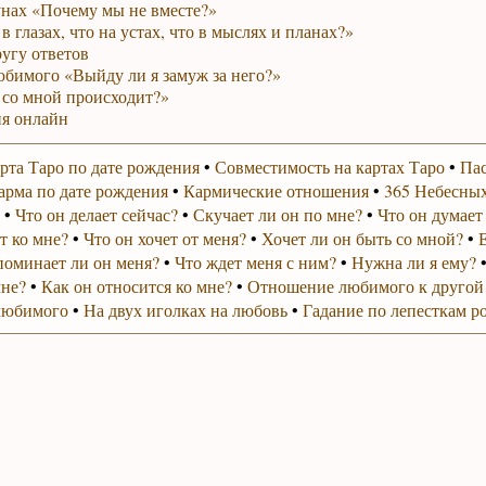
унах «Почему мы не вместе?»
в глазах, что на устах, что в мыслях и планах?»
ругу ответов
юбимого «Выйду ли я замуж за него?»
 со мной происходит?»
я онлайн
рта Таро по дате рождения
•
Совместимость на картах Таро
•
Пас
арма по дате рождения
•
Кармические отношения
•
365 Небесных
•
Что он делает сейчас?
•
Скучает ли он по мне?
•
Что он думает
т ко мне?
•
Что он хочет от меня?
•
Хочет ли он быть со мной?
•
поминает ли он меня?
•
Что ждет меня с ним?
•
Нужна ли я ему?
мне?
•
Как он относится ко мне?
•
Отношение любимого к другой
любимого
•
На двух иголках на любовь
•
Гадание по лепесткам р