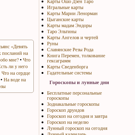
Карты Ошо Дзен Таро
Игральные карты
Карты Марии Ленорман
Цыганские карты
Карты мадам Эндоры
Таро Эльтины
Карты Ангелов и чертей
Руны
ьянс «Девять
Славянские Резы Рода
 посланий на
Книга Перемен, толкование
 обо мне?
•
Что
гексаграмм
Есть ли у него
Карты Сведенборга
Гадательные системы
•
Что на сердце
•
На воде на
Гороскопы и лунные дни
озы
Бесплатные персональные
гороскопы
Зодиакальные гороскопы
Гороскоп друидов
Гороскоп на сегодня и завтра
Гороскоп на неделю
Лунный гороскоп на сегодня
Лунный календарь