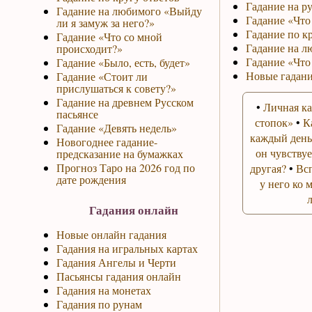
Гадание на р
Гадание на любимого «Выйду
Гадание «Что 
ли я замуж за него?»
Гадание по к
Гадание «Что со мной
Гадание на л
происходит?»
Гадание «Что
Гадание «Было, есть, будет»
Новые гадани
Гадание «Стоит ли
прислушаться к совету?»
Гадание на древнем Русском
•
Личная ка
пасьянсе
стопок»
•
К
Гадание «Девять недель»
каждый день
Новогоднее гадание-
он чувствуе
предсказание на бумажках
Прогноз Таро на 2026 год по
другая?
•
Вс
дате рождения
у него ко 
Гадания онлайн
Новые онлайн гадания
Гадания на игральных картах
Гадания Ангелы и Черти
Пасьянсы гадания онлайн
Гадания на монетах
Гадания по рунам