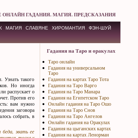
 ОНЛАЙН ГАДАНИЯ. МАГИЯ. ПРЕДСКАЗАНИЯ
К
МАГИЯ
СЛАВЯНЕ
ХИРОМАНТИЯ
ФЭН-ШУЙ
Гадания на Таро и оракулах
Таро онлайн
Гадания на универсальном
Таро
. Узнать такого
Гадания на картах Таро Тота
ков. Но иногда
Гадания на Таро Варго
или распускает о
Гадания на Таро Манара
очет. Против его
Гадания на Египетском Таро
ость: вам нужно
Онлайн гадания на Таро Ошо
едения заговора
Гадания на Таро Снов
лось собрать, в
Гадания на Таро Ангелов
Онлайн гадания на Оракулах
Гадания на цыганских картах
 беда, звать ее
Гадания на картах Ленорман
ернется, тоска к