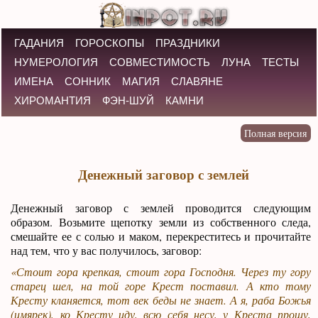
ГАДАНИЯ
ГОРОСКОПЫ
ПРАЗДНИКИ
НУМЕРОЛОГИЯ
СОВМЕСТИМОСТЬ
ЛУНА
ТЕСТЫ
ИМЕНА
СОННИК
МАГИЯ
СЛАВЯНЕ
ХИРОМАНТИЯ
ФЭН-ШУЙ
КАМНИ
Денежный заговор с землей
Денежный заговор с землей проводится следующим
образом. Возьмите щепотку земли из собственного следа,
смешайте ее с солью и маком, перекреститесь и прочитайте
над тем, что у вас получилось, заговор:
«Стоит гора крепкая, стоит гора Господня. Через ту гору
старец шел, на той горе Крест поставил. А кто тому
Кресту кланяется, тот век беды не знает. А я, раба Божья
(имярек), ко Кресту иду, всю себя несу, у Креста прошу,