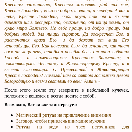
Крестом зааминиваю, Крестом замовляю. Дай ты мне,
Кресте Господень, всякого добра, и злата, и серебра. А как к
тебе, Кресте Господень, люди идут, так бы и ко мне
денежки шли, беспрерывно, бесконечно, от конца земли, от
краю мира Божьего. Не себе прошу, на добро прошу, для
добрых людей, для нищих сироток. Да воскреснет Бог, и
расточатся врази Его, и да бежат от лица Его
ненавидящие Его. Как исчезает дым, да исчезнут, как тает
воск от лица огня, так бы и погибли бесы от лица любящих
Господа, и знаменующимся Крестным Знамением, и
поклоняющихся Честному и Животворящему Кресту, и в
веселии глаголющих: О Пречестный и Животворящий
Кресте Господень! Помогай нам со святою госпожею Девою
Богородицею и всеми святыми во веки. Аминь.»
После этого землю эту заверните в небольшой кулечек,
положите в кошелек и всегда носите с собой.
Возможно, Вас также заинтересует:
Магический ритуал на привлечение внимания
Заговор, чтобы привлечь внимание мужчин
Ритуал на воду из трех источников для