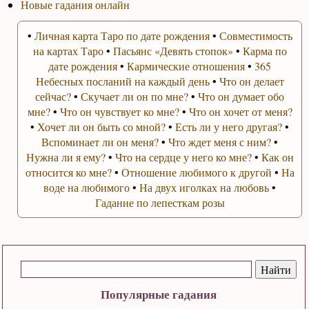
Новые гадания онлайн
•
Личная карта Таро по дате рождения
•
Совместимость
на картах Таро
•
Пасьянс «Девять стопок»
•
Карма по
дате рождения
•
Кармические отношения
•
365
Небесных посланий на каждый день
•
Что он делает
сейчас?
•
Скучает ли он по мне?
•
Что он думает обо
мне?
•
Что он чувствует ко мне?
•
Что он хочет от меня?
•
Хочет ли он быть со мной?
•
Есть ли у него другая?
•
Вспоминает ли он меня?
•
Что ждет меня с ним?
•
Нужна ли я ему?
•
Что на сердце у него ко мне?
•
Как он
относится ко мне?
•
Отношение любимого к другой
•
На
воде на любимого
•
На двух иголках на любовь
•
Гадание по лепесткам розы
Популярные гадания