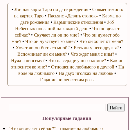
•
Личная карта Таро по дате рождения
•
Совместимость
на картах Таро
•
Пасьянс «Девять стопок»
•
Карма по
дате рождения
•
Кармические отношения
•
365
Небесных посланий на каждый день
•
Что он делает
сейчас?
•
Скучает ли он по мне?
•
Что он думает обо
мне?
•
Что он чувствует ко мне?
•
Что он хочет от меня?
•
Хочет ли он быть со мной?
•
Есть ли у него другая?
•
Вспоминает ли он меня?
•
Что ждет меня с ним?
•
Нужна ли я ему?
•
Что на сердце у него ко мне?
•
Как он
относится ко мне?
•
Отношение любимого к другой
•
На
воде на любимого
•
На двух иголках на любовь
•
Гадание по лепесткам розы
Популярные гадания
"Что он делает сейчас?" - гадание на любимого