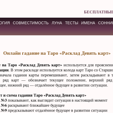
БЕСПЛАТНЫЕ
ОГИЯ
СОВМЕСТИМОСТЬ
ЛУНА
ТЕСТЫ
ИМЕНА
СОННИ
Онлайн гадание на Таро «Расклад Девять карт»
 на Таро «Расклад Девять карт»
используется для прояснен
уации
. В этом раскладе используется колода карт Таро со Стар
начала гадания карты перемешивают, затем раскладывают в 
й ряд карт — обозначает текущее положение, верхний ря
ее, нижний ряд — отдалённое будущее в развитии ситуации.
т и схема гадания Таро «Расклад Девять карт»
, №3
показывают, как выглядит ситуация в настоящий момент
, №6
раскрывают ближайшее будущее
, №9
предсказывают отдалённое будущее в развитии ситуации