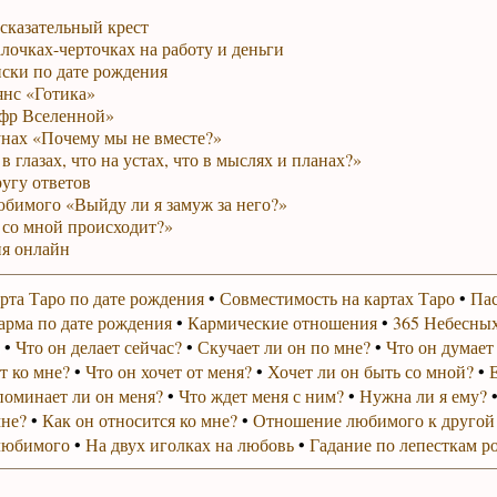
сказательный крест
лочках-черточках на работу и деньги
ски по дате рождения
янс «Готика»
фр Вселенной»
унах «Почему мы не вместе?»
в глазах, что на устах, что в мыслях и планах?»
ругу ответов
юбимого «Выйду ли я замуж за него?»
 со мной происходит?»
я онлайн
рта Таро по дате рождения
•
Совместимость на картах Таро
•
Пас
арма по дате рождения
•
Кармические отношения
•
365 Небесных
•
Что он делает сейчас?
•
Скучает ли он по мне?
•
Что он думает
т ко мне?
•
Что он хочет от меня?
•
Хочет ли он быть со мной?
•
поминает ли он меня?
•
Что ждет меня с ним?
•
Нужна ли я ему?
мне?
•
Как он относится ко мне?
•
Отношение любимого к другой
любимого
•
На двух иголках на любовь
•
Гадание по лепесткам р