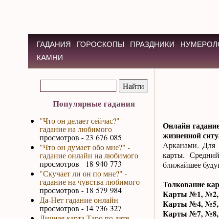
ГАДАНИЯ
ГОРОСКОПЫ
ПРАЗДНИКИ
НУМЕРОЛ
КАМНИ
Популярные гадания
"Что он делает сейчас?" -
Онлайн гадание
гадание на любимого
жизненной сит
просмотров - 23 676 085
Арканами. Для 
"Что он думает обо мне?" -
карты. Средни
гадание онлайн на любимого
просмотров - 18 940 773
ближайшее будущ
"Скучает ли он по мне?" -
гадание на чувства любимого
Толкование кар
просмотров - 18 579 984
Карты №1, №2
Да-Нет гадание онлайн
Карты №4, №5
просмотров - 14 736 327
Карты №7, №8
Личная карта Таро по дате