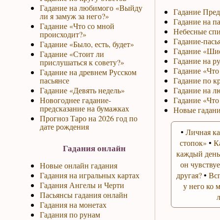
Гадание на любимого «Выйду
Гадание Пред
ли я замуж за него?»
Гадание на па
Гадание «Что со мной
Небесные спи
происходит?»
Гадание-пась
Гадание «Было, есть, будет»
Гадание «Ши
Гадание «Стоит ли
Гадание на р
прислушаться к совету?»
Гадание «Что 
Гадание на древнем Русском
пасьянсе
Гадание по к
Гадание «Девять недель»
Гадание на л
Новогоднее гадание-
Гадание «Что
предсказание на бумажках
Новые гадани
Прогноз Таро на 2026 год по
дате рождения
•
Личная ка
стопок»
•
К
Гадания онлайн
каждый день
он чувствуе
Новые онлайн гадания
Гадания на игральных картах
другая?
•
Вс
Гадания Ангелы и Черти
у него ко 
Пасьянсы гадания онлайн
Гадания на монетах
Гадания по рунам