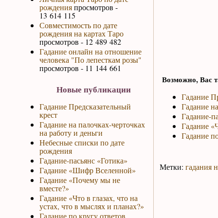
рождения
просмотров -
13 614 115
Совместимость по дате
рождения на картах Таро
просмотров - 12 489 482
Гадание онлайн на отношение
человека "По лепесткам розы"
просмотров - 11 144 661
Возможно, Вас т
Новые публикации
Гадание П
Гадание Предсказательный
Гадание на
крест
Гадание-па
Гадание на палочках-черточках
Гадание «Ч
на работу и деньги
Гадание по
Небесные списки по дате
рождения
Гадание-пасьянс «Готика»
Метки:
гадания н
Гадание «Шифр Вселенной»
Гадание «Почему мы не
вместе?»
Гадание «Что в глазах, что на
устах, что в мыслях и планах?»
Гадание по кругу ответов