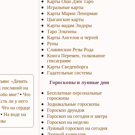
Карты Ошо Дзен Таро
Игральные карты
Карты Марии Ленорман
Цыганские карты
Карты мадам Эндоры
Таро Эльтины
Карты Ангелов и чертей
Руны
Славянские Резы Рода
Книга Перемен, толкование
гексаграмм
Карты Сведенборга
Гадательные системы
ьянс «Девять
Гороскопы и лунные дни
 посланий на
Бесплатные персональные
 обо мне?
•
Что
гороскопы
Есть ли у него
Зодиакальные гороскопы
•
Что на сердце
Гороскоп друидов
•
На воде на
Гороскоп на сегодня и завтра
озы
Гороскоп на неделю
Лунный гороскоп на сегодня
Лунный календарь