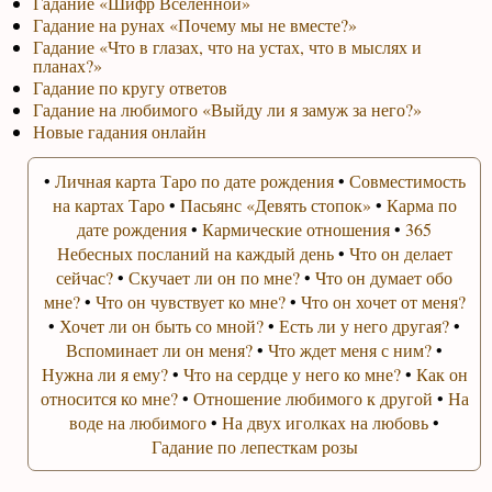
Гадание «Шифр Вселенной»
Гадание на рунах «Почему мы не вместе?»
Гадание «Что в глазах, что на устах, что в мыслях и
планах?»
Гадание по кругу ответов
Гадание на любимого «Выйду ли я замуж за него?»
Новые гадания онлайн
•
Личная карта Таро по дате рождения
•
Совместимость
на картах Таро
•
Пасьянс «Девять стопок»
•
Карма по
дате рождения
•
Кармические отношения
•
365
Небесных посланий на каждый день
•
Что он делает
сейчас?
•
Скучает ли он по мне?
•
Что он думает обо
мне?
•
Что он чувствует ко мне?
•
Что он хочет от меня?
•
Хочет ли он быть со мной?
•
Есть ли у него другая?
•
Вспоминает ли он меня?
•
Что ждет меня с ним?
•
Нужна ли я ему?
•
Что на сердце у него ко мне?
•
Как он
относится ко мне?
•
Отношение любимого к другой
•
На
воде на любимого
•
На двух иголках на любовь
•
Гадание по лепесткам розы