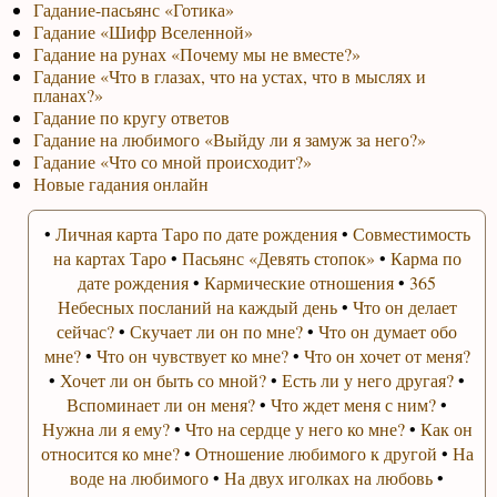
Гадание-пасьянс «Готика»
Гадание «Шифр Вселенной»
Гадание на рунах «Почему мы не вместе?»
Гадание «Что в глазах, что на устах, что в мыслях и
планах?»
Гадание по кругу ответов
Гадание на любимого «Выйду ли я замуж за него?»
Гадание «Что со мной происходит?»
Новые гадания онлайн
•
Личная карта Таро по дате рождения
•
Совместимость
на картах Таро
•
Пасьянс «Девять стопок»
•
Карма по
дате рождения
•
Кармические отношения
•
365
Небесных посланий на каждый день
•
Что он делает
сейчас?
•
Скучает ли он по мне?
•
Что он думает обо
мне?
•
Что он чувствует ко мне?
•
Что он хочет от меня?
•
Хочет ли он быть со мной?
•
Есть ли у него другая?
•
Вспоминает ли он меня?
•
Что ждет меня с ним?
•
Нужна ли я ему?
•
Что на сердце у него ко мне?
•
Как он
относится ко мне?
•
Отношение любимого к другой
•
На
воде на любимого
•
На двух иголках на любовь
•