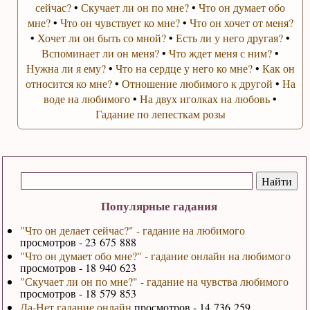
сейчас?
•
Скучает ли он по мне?
•
Что он думает обо
мне?
•
Что он чувствует ко мне?
•
Что он хочет от меня?
•
Хочет ли он быть со мной?
•
Есть ли у него другая?
•
Вспоминает ли он меня?
•
Что ждет меня с ним?
•
Нужна ли я ему?
•
Что на сердце у него ко мне?
•
Как он
относится ко мне?
•
Отношение любимого к другой
•
На
воде на любимого
•
На двух иголках на любовь
•
Гадание по лепесткам розы
Популярные гадания
"Что он делает сейчас?" - гадание на любимого
просмотров - 23 675 888
"Что он думает обо мне?" - гадание онлайн на любимого
просмотров - 18 940 623
"Скучает ли он по мне?" - гадание на чувства любимого
просмотров - 18 579 853
Да-Нет гадание онлайн
просмотров - 14 736 259