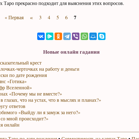
ах Таро прекрасно подходит для выяснения этих вопросов.
«
7
« Первая
3
4
5
6
Новые онлайн гадания
сказательный крест
лочках-черточках на работу и деньги
ски по дате рождения
янс «Готика»
фр Вселенной»
унах «Почему мы не вместе?»
в глазах, что на устах, что в мыслях и планах?»
ругу ответов
юбимого «Выйду ли я замуж за него?»
 со мной происходит?»
я онлайн
рта Таро по дате рождения
•
Совместимость на картах Таро
•
Пас