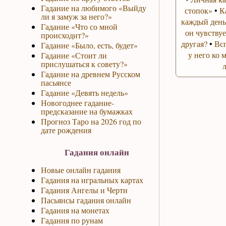
Гадание на любимого «Выйду
стопок»
•
К
ли я замуж за него?»
каждый день
Гадание «Что со мной
он чувствуе
происходит?»
другая?
•
Вс
Гадание «Было, есть, будет»
у него ко 
Гадание «Стоит ли
прислушаться к совету?»
Гадание на древнем Русском
пасьянсе
Гадание «Девять недель»
Новогоднее гадание-
предсказание на бумажках
Прогноз Таро на 2026 год по
дате рождения
Гадания онлайн
Новые онлайн гадания
Гадания на игральных картах
Гадания Ангелы и Черти
Пасьянсы гадания онлайн
Гадания на монетах
Гадания по рунам