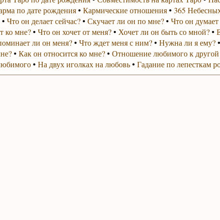
арма по дате рождения
•
Кармические отношения
•
365 Небесных
•
Что он делает сейчас?
•
Скучает ли он по мне?
•
Что он думает
т ко мне?
•
Что он хочет от меня?
•
Хочет ли он быть со мной?
•
поминает ли он меня?
•
Что ждет меня с ним?
•
Нужна ли я ему?
мне?
•
Как он относится ко мне?
•
Отношение любимого к другой
любимого
•
На двух иголках на любовь
•
Гадание по лепесткам р