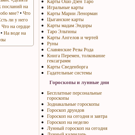
Карты Ошо Дзен Таро
 посланий на
Игральные карты
 обо мне?
•
Что
Карты Марии Ленорман
Цыганские карты
Есть ли у него
Карты мадам Эндоры
•
Что на сердце
Таро Эльтины
•
На воде на
Карты Ангелов и чертей
озы
Руны
Славянские Резы Рода
Книга Перемен, толкование
гексаграмм
Карты Сведенборга
Гадательные системы
Гороскопы и лунные дни
Бесплатные персональные
гороскопы
Зодиакальные гороскопы
Гороскоп друидов
Гороскоп на сегодня и завтра
Гороскоп на неделю
Лунный гороскоп на сегодня
Лунный календарь