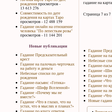
гадание на карт
рождения
просмотров -
13 613 276
Совместимость по дате
Страница 7 из 7
рождения на картах Таро
просмотров - 12 488 159
Гадание онлайн на отношение
человека "По лепесткам розы"
просмотров - 11 144 201
Новые публикации
Гадание Пред
Гадание Предсказательный
Гадание на па
крест
Небесные спи
Гадание на палочках-черточках
Гадание-пась
на работу и деньги
Гадание «Ши
Небесные списки по дате
Гадание на р
рождения
Гадание «Что 
Гадание-пасьянс «Готика»
Гадание по к
Гадание «Шифр Вселенной»
Гадание на л
Гадание «Почему мы не
Гадание «Что
вместе?»
Новые гадани
Гадание «Что в глазах, что на
устах, что в мыслях и планах?»
Гадание по кругу ответов
•
Личная ка