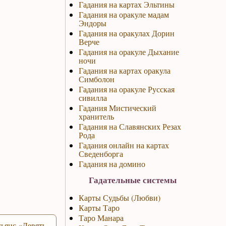
Гадания на картах Эльтины
Гадания на оракуле мадам
Эндоры
Гадания на оракулах Дорин
Верче
Гадания на оракуле Дыхание
ночи
Гадания на картах оракула
Симболон
Гадания на оракуле Русская
сивилла
Гадания Мистический
хранитель
Гадания на Славянских Резах
Рода
Гадания онлайн на картах
Сведенборга
Гадания на домино
Гадательные системы
Карты Судьбы (Любви)
Карты Таро
Таро Манара
ьянс «Девять