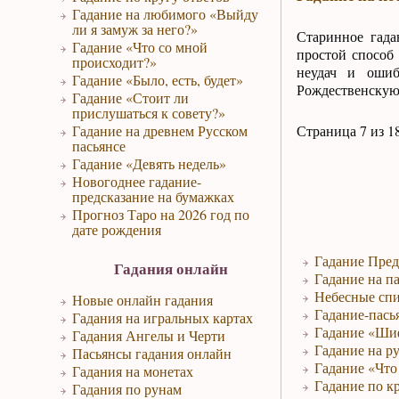
Гадание на любимого «Выйду
ли я замуж за него?»
Старинное гада
Гадание «Что со мной
простой способ 
происходит?»
неудач и ошиб
Гадание «Было, есть, будет»
Рождественскую
Гадание «Стоит ли
прислушаться к совету?»
Гадание на древнем Русском
Страница 7 из 1
пасьянсе
Гадание «Девять недель»
Новогоднее гадание-
предсказание на бумажках
Прогноз Таро на 2026 год по
дате рождения
Гадание Пред
Гадания онлайн
Гадание на па
Небесные спи
Новые онлайн гадания
Гадание-пась
Гадания на игральных картах
Гадание «Ши
Гадания Ангелы и Черти
Гадание на р
Пасьянсы гадания онлайн
Гадание «Что 
Гадания на монетах
Гадание по к
Гадания по рунам