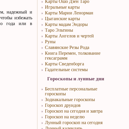
Карты Ошо Дзен Таро
Игральные карты
ем, надежный и
Карты Марии Ленорман
 чтобы избежать
Цыганские карты
го года или в
Карты мадам Эндоры
Таро Эльтины
Карты Ангелов и чертей
Руны
Славянские Резы Рода
Книга Перемен, толкование
гексаграмм
Карты Сведенборга
Гадательные системы
Гороскопы и лунные дни
Бесплатные персональные
гороскопы
Зодиакальные гороскопы
Гороскоп друидов
Гороскоп на сегодня и завтра
Гороскоп на неделю
Лунный гороскоп на сегодня
Лунный календарь