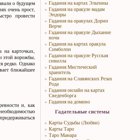
Гадания на картах Эльтины
авали о будущем
Гадания на оракуле мадам
ях очень прост,
Эндоры
ыстро провести
Гадания на оракулах Дорин
Верче
Гадания на оракуле Дыхание
ночи
Гадания на картах оракула
Симболон
а на карточках,
Гадания на оракуле Русская
и этой ворожбы,
сивилла
я редко. Однако
Гадания Мистический
ывает ближайшее
хранитель
Гадания на Славянских Резах
Рода
Гадания онлайн на картах
Сведенборга
Гадания на домино
ревности и, как
Гадательные системы
необходимостью
 придерживаться
Карты Судьбы (Любви)
Карты Таро
Таро Манара