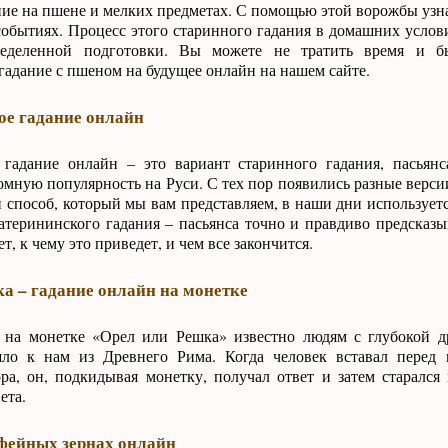
ие на пшене и мелких предметах. С помощью этой ворожбы узн
обытиях. Процесс этого старинного гадания в домашних услови
ределенной подготовки. Вы можете не тратить время и б
гадание с пшеном на будущее онлайн на нашем сайте.
ое гадание онлайн
 гадание онлайн – это вариант старинного гадания, пасьянс
мную популярность на Руси. С тех пор появились разные верси
 способ, который мы вам представляем, в наши дни используетс
атерининского гадания – пасьянса точно и правдиво предсказ
ет, к чему это приведет, и чем все закончится.
а – гадание онлайн на монетке
 на монетке «Орел или Решка» известно людям с глубокой д
шло к нам из Древнего Рима. Когда человек вставал перед 
ра, он, подкидывая монетку, получал ответ и затем старался
ета.
фейных зернах онлайн