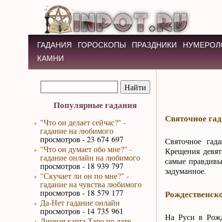
ГАДАНИЯ
ГОРОСКОПЫ
ПРАЗДНИКИ
НУМЕРОЛ
КАМНИ
Популярные гадания
Святочное гад
"Что он делает сейчас?" -
гадание на любимого
просмотров - 23 674 697
Святочное гад
"Что он думает обо мне?" -
Крещения девят
гадание онлайн на любимого
самые правдивы
просмотров - 18 939 797
задуманное.
"Скучает ли он по мне?" -
гадание на чувства любимого
просмотров - 18 579 177
Рождественско
Да-Нет гадание онлайн
просмотров - 14 735 961
На Руси в Рож
Личная карта Таро по дате