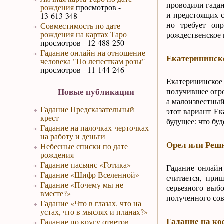
проводили гадан
рождения
просмотров -
и предстоящих с
13 613 348
но требует оп
Совместимость по дате
рождения на картах Таро
рождественское 
просмотров - 12 488 250
Гадание онлайн на отношение
Екатерининск
человека "По лепесткам розы"
просмотров - 11 144 246
Екатерининское
Новые публикации
получившее огро
а малоизвестный
Гадание Предсказательный
этот вариант Ек
крест
будущее: что буд
Гадание на палочках-черточках
на работу и деньги
Орел или Решк
Небесные списки по дате
рождения
Гадание-пасьянс «Готика»
Гадание онлайн
Гадание «Шифр Вселенной»
считается, при
Гадание «Почему мы не
серьезного выбо
вместе?»
полученного сов
Гадание «Что в глазах, что на
устах, что в мыслях и планах?»
Гадание на ко
Гадание по кругу ответов