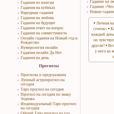
Гадание на л
Гадания по книгам
Гадание «Что
Гадания на кубиках
Новые гадани
Народные гадания
Гадания на любовь
Гадания на будущее
•
Личная ка
Гадания ответ на вопрос
стопок»
•
К
Гадания на совместимость
каждый день
Онлайн гадания на Новый год и
он чувствуе
Рождество
другая?
•
Вс
Нумерология онлайн
у него ко 
Гадания онлайн Да Нет
Гадания на день
Прогнозы
Прогнозы и предсказания
Лунный астропрогноз на
сегодня
Таро прогноз на сегодня
Прогноз на сегодня по знаку
Зодиака
Индивидуальный Таро прогноз
на сегодня
Общий Таро прогноз на год