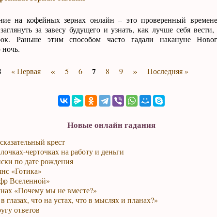
ние на кофейных зернах онлайн – это проверенный времен
заглянуть за завесу будущего и узнать, как лучше себя вести,
ок. Раньше этим способом часто гадали накануне Ново
 ночь.
«
»
7
8
« Первая
5
6
8
9
Последняя »
Новые онлайн гадания
сказательный крест
лочках-черточках на работу и деньги
ски по дате рождения
янс «Готика»
фр Вселенной»
унах «Почему мы не вместе?»
в глазах, что на устах, что в мыслях и планах?»
ругу ответов