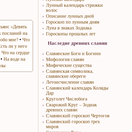
Лунный календарь стрижки
волос
Описание лунных дней
Гороскоп по лунным дням
ьянс «Девять
Луна в знаках Зодиака
 посланий на
Гороскопы прошлых лет
 обо мне?
•
Что
Наследие древних славян
Есть ли у него
•
Что на сердце
Славянские Боги и Богини
•
На воде на
Мифология славян
Мифические существа
озы
Славянская символика,
славянские обереги
Летоисчисление славян
Славянский календарь Коляды
Дар
Круголет Числобога
Сварожий Круг – Зодиак
древних славян
Славянский гороскоп Чертогов
Славянский гороскоп трех
миров