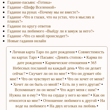
Гадание-пасьянс «Готика»
Гадание «Шифр Вселенной»
Гадание на рунах «Почему мы не вместе?»
Гадание «Что в глазах, что на устах, что в мыслях и
планах?»
Гадание по кругу ответов
Гадание на любимого «Выйду ли я замуж за него?»
Гадание «Что со мной происходит?»
Новые гадания онлайн
•
Личная карта Таро по дате рождения
•
Совместимость
на картах Таро
•
Пасьянс «Девять стопок»
•
Карма по
дате рождения
•
Кармические отношения
•
365
Небесных посланий на каждый день
•
Что он делает
сейчас?
•
Скучает ли он по мне?
•
Что он думает обо
мне?
•
Что он чувствует ко мне?
•
Что он хочет от меня?
•
Хочет ли он быть со мной?
•
Есть ли у него другая?
•
Вспоминает ли он меня?
•
Что ждет меня с ним?
•
Нужна ли я ему?
•
Что на сердце у него ко мне?
•
Как он
относится ко мне?
•
Отношение любимого к другой
•
На
воде на любимого
•
На двух иголках на любовь
•