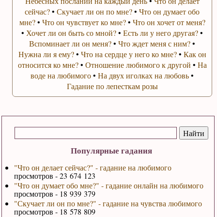
Небесных посланий на каждый день
•
Что он делает
сейчас?
•
Скучает ли он по мне?
•
Что он думает обо
мне?
•
Что он чувствует ко мне?
•
Что он хочет от меня?
•
Хочет ли он быть со мной?
•
Есть ли у него другая?
•
Вспоминает ли он меня?
•
Что ждет меня с ним?
•
Нужна ли я ему?
•
Что на сердце у него ко мне?
•
Как он
относится ко мне?
•
Отношение любимого к другой
•
На
воде на любимого
•
На двух иголках на любовь
•
Гадание по лепесткам розы
Популярные гадания
"Что он делает сейчас?" - гадание на любимого
просмотров - 23 674 123
"Что он думает обо мне?" - гадание онлайн на любимого
просмотров - 18 939 379
"Скучает ли он по мне?" - гадание на чувства любимого
просмотров - 18 578 809