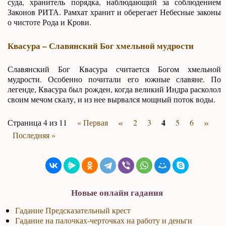
суда, хранитель порядка, наблюдающий за соблюдением
Законов РИТА. Рамхат хранит и оберегает Небесные законы
о чистоте Рода и Крови.
Квасура – Славянский Бог хмельной мудрости
Славянский Бог Квасура считается Богом хмельной
мудрости. Особенно почитали его южные славяне. По
легенде, Квасура был рожден, когда великий Индра расколол
своим мечом скалу, и из нее вырвался мощный поток воды.
«
»
4
Страница 4 из 11
« Первая
2
3
5
6
Последняя »
Новые онлайн гадания
Гадание Предсказательный крест
Гадание на палочках-черточках на работу и деньги