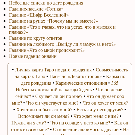
Небесные списки по дате рождения
Гадание-пасьянс «Готика»
Гадание «Шифр Вселенной»
Гадание на рунах «Почему мы не вместе?»
Гадание «Что в глазах, что на устах, что в мыслях и
планах?»
Гадание по кругу ответов
Гадание на любимого «Выйду ли я замуж за него?»
Гадание «Что со мной происходит?»
Новые гадания онлайн
•
Личная карта Таро по дате рождения
•
Совместимость
на картах Таро
•
Пасьянс «Девять стопок»
•
Карма по
дате рождения
•
Кармические отношения
•
365
Небесных посланий на каждый день
•
Что он делает
сейчас?
•
Скучает ли он по мне?
•
Что он думает обо
мне?
•
Что он чувствует ко мне?
•
Что он хочет от меня?
•
Хочет ли он быть со мной?
•
Есть ли у него другая?
•
Вспоминает ли он меня?
•
Что ждет меня с ним?
•
Нужна ли я ему?
•
Что на сердце у него ко мне?
•
Как он
относится ко мне?
•
Отношение любимого к другой
•
На