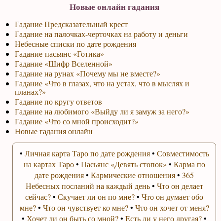
Новые онлайн гадания
Гадание Предсказательный крест
Гадание на палочках-черточках на работу и деньги
Небесные списки по дате рождения
Гадание-пасьянс «Готика»
Гадание «Шифр Вселенной»
Гадание на рунах «Почему мы не вместе?»
Гадание «Что в глазах, что на устах, что в мыслях и
планах?»
Гадание по кругу ответов
Гадание на любимого «Выйду ли я замуж за него?»
Гадание «Что со мной происходит?»
Новые гадания онлайн
•
Личная карта Таро по дате рождения
•
Совместимость
на картах Таро
•
Пасьянс «Девять стопок»
•
Карма по
дате рождения
•
Кармические отношения
•
365
Небесных посланий на каждый день
•
Что он делает
сейчас?
•
Скучает ли он по мне?
•
Что он думает обо
мне?
•
Что он чувствует ко мне?
•
Что он хочет от меня?
•
Хочет ли он быть со мной?
•
Есть ли у него другая?
•