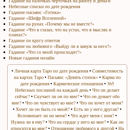
Гадание на палочках-черточках на работу и деньги
Небесные списки по дате рождения
Гадание-пасьянс «Готика»
Гадание «Шифр Вселенной»
Гадание на рунах «Почему мы не вместе?»
Гадание «Что в глазах, что на устах, что в мыслях и
планах?»
Гадание по кругу ответов
Гадание на любимого «Выйду ли я замуж за него?»
Гадание «Что со мной происходит?»
Новые гадания онлайн
•
Личная карта Таро по дате рождения
•
Совместимость
на картах Таро
•
Пасьянс «Девять стопок»
•
Карма по
дате рождения
•
Кармические отношения
•
365
Небесных посланий на каждый день
•
Что он делает
сейчас?
•
Скучает ли он по мне?
•
Что он думает обо
мне?
•
Что он чувствует ко мне?
•
Что он хочет от меня?
•
Хочет ли он быть со мной?
•
Есть ли у него другая?
•
Вспоминает ли он меня?
•
Что ждет меня с ним?
•
Нужна ли я ему?
•
Что на сердце у него ко мне?
•
Как он
относится ко мне?
•
Отношение любимого к другой
•
На