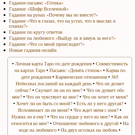
Гадание-пасьянс «Готика»
Гадание «Шифр Вселенной»
Гадание на рунах «Почему мы не вместе?»
Гадание «Что в глазах, что на устах, что в мыслях и
планах?»
Гадание по кругу ответов
Гадание на любимого «Выйду ли я замуж за него?»
Гадание «Что со мной происходит?»
Новые гадания онлайн
•
Личная карта Таро по дате рождения
•
Совместимость
на картах Таро
•
Пасьянс «Девять стопок»
•
Карма по
дате рождения
•
Кармические отношения
•
365
Небесных посланий на каждый день
•
Что он делает
сейчас?
•
Скучает ли он по мне?
•
Что он думает обо
мне?
•
Что он чувствует ко мне?
•
Что он хочет от меня?
•
Хочет ли он быть со мной?
•
Есть ли у него другая?
•
Вспоминает ли он меня?
•
Что ждет меня с ним?
•
Нужна ли я ему?
•
Что на сердце у него ко мне?
•
Как он
относится ко мне?
•
Отношение любимого к другой
•
На
воде на любимого
•
На двух иголках на любовь
•