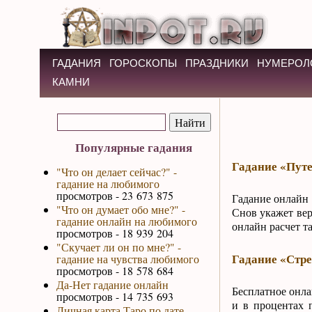
ГАДАНИЯ
ГОРОСКОПЫ
ПРАЗДНИКИ
НУМЕРОЛ
КАМНИ
Популярные гадания
Гадание «Путе
"Что он делает сейчас?" -
гадание на любимого
просмотров - 23 673 875
Гадание онлайн 
"Что он думает обо мне?" -
Снов укажет вер
гадание онлайн на любимого
онлайн расчет т
просмотров - 18 939 204
"Скучает ли он по мне?" -
Гадание «Стр
гадание на чувства любимого
просмотров - 18 578 684
Да-Нет гадание онлайн
Бесплатное онла
просмотров - 14 735 693
и в процентах 
Личная карта Таро по дате