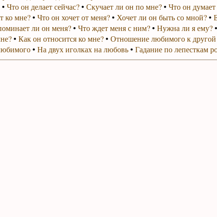
•
Что он делает сейчас?
•
Скучает ли он по мне?
•
Что он думает
т ко мне?
•
Что он хочет от меня?
•
Хочет ли он быть со мной?
•
поминает ли он меня?
•
Что ждет меня с ним?
•
Нужна ли я ему?
мне?
•
Как он относится ко мне?
•
Отношение любимого к другой
любимого
•
На двух иголках на любовь
•
Гадание по лепесткам р