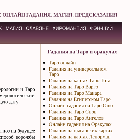
 ОНЛАЙН ГАДАНИЯ. МАГИЯ. ПРЕДСКАЗАНИЯ
К
МАГИЯ
СЛАВЯНЕ
ХИРОМАНТИЯ
ФЭН-ШУЙ
Гадания на Таро и оракулах
Таро онлайн
Гадания на универсальном
Таро
Гадания на картах Таро Тота
Гадания на Таро Варго
ерологии и Таро
Гадания на Таро Манара
умерологический
Гадания на Египетском Таро
щую дату.
Онлайн гадания на Таро Ошо
Гадания на Таро Снов
Гадания на Таро Ангелов
Онлайн гадания на Оракулах
Гадания на цыганских картах
гноз на будущее
Гадания на картах Ленорман
 способ ворожбы