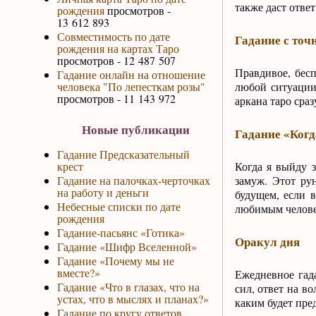
также даст ответ
рождения
просмотров -
13 612 893
Совместимость по дате
Гадание с точ
рождения на картах Таро
просмотров - 12 487 507
Правдивое, бесп
Гадание онлайн на отношение
человека "По лепесткам розы"
любой ситуации
просмотров - 11 143 972
аркана таро сраз
Новые публикации
Гадание «Когд
Гадание Предсказательный
крест
Когда я выйду з
Гадание на палочках-черточках
замуж. Этот ру
на работу и деньги
будущем, если в
Небесные списки по дате
любимым человек
рождения
Гадание-пасьянс «Готика»
Оракул дня
Гадание «Шифр Вселенной»
Гадание «Почему мы не
вместе?»
Ежедневное гад
Гадание «Что в глазах, что на
сил, ответ на в
устах, что в мыслях и планах?»
каким будет пре
Гадание по кругу ответов