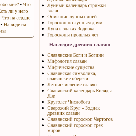
 обо мне?
•
Что
Лунный календарь стрижки
волос
Есть ли у него
Описание лунных дней
•
Что на сердце
Гороскоп по лунным дням
•
На воде на
Луна в знаках Зодиака
озы
Гороскопы прошлых лет
Наследие древних славян
Славянские Боги и Богини
Мифология славян
Мифические существа
Славянская символика,
славянские обереги
Летоисчисление славян
Славянский календарь Коляды
Дар
Круголет Числобога
Сварожий Круг – Зодиак
древних славян
Славянский гороскоп Чертогов
Славянский гороскоп трех
миров