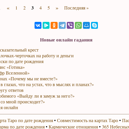
«
»
3
1
1
2
4
5
Последняя »
Новые онлайн гадания
сказательный крест
лочках-черточках на работу и деньги
ски по дате рождения
янс «Готика»
фр Вселенной»
унах «Почему мы не вместе?»
в глазах, что на устах, что в мыслях и планах?»
ругу ответов
юбимого «Выйду ли я замуж за него?»
 со мной происходит?»
я онлайн
рта Таро по дате рождения
•
Совместимость на картах Таро
•
Пас
арма по дате рождения
•
Кармические отношения
•
365 Небесных