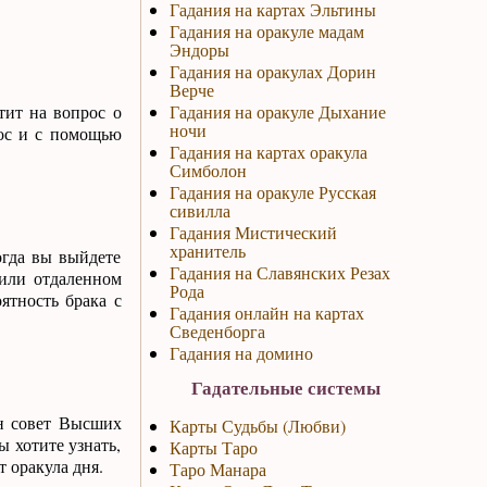
Гадания на картах Эльтины
Гадания на оракуле мадам
Эндоры
Гадания на оракулах Дорин
Верче
тит на вопрос о
Гадания на оракуле Дыхание
ночи
рос и с помощью
Гадания на картах оракула
Симболон
Гадания на оракуле Русская
сивилла
Гадания Мистический
хранитель
огда вы выйдете
Гадания на Славянских Резах
 или отдаленном
Рода
ятность брака с
Гадания онлайн на картах
Сведенборга
Гадания на домино
Гадательные системы
ен совет Высших
Карты Судьбы (Любви)
 хотите узнать,
Карты Таро
 оракула дня.
Таро Манара