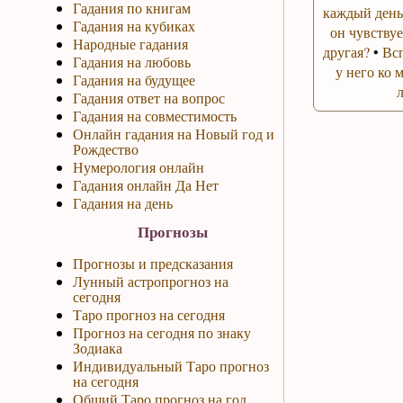
Гадания по книгам
каждый день
Гадания на кубиках
он чувствуе
Народные гадания
другая?
•
Вс
Гадания на любовь
у него ко 
Гадания на будущее
Гадания ответ на вопрос
Гадания на совместимость
Онлайн гадания на Новый год и
Рождество
Нумерология онлайн
Гадания онлайн Да Нет
Гадания на день
Прогнозы
Прогнозы и предсказания
Лунный астропрогноз на
сегодня
Таро прогноз на сегодня
Прогноз на сегодня по знаку
Зодиака
Индивидуальный Таро прогноз
на сегодня
Общий Таро прогноз на год