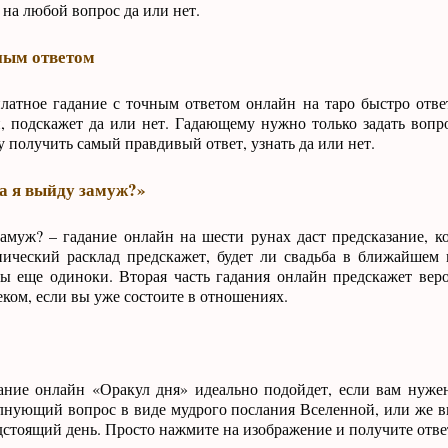
 на любой вопрос да или нет.
ным ответом
латное гадание с точным ответом онлайн на таро быстро отве
, подскажет да или нет. Гадающему нужно только задать воп
у получить самый правдивый ответ, узнать да или нет.
а я выйду замуж?»
амуж? – гадание онлайн на шести рунах даст предсказание, к
нический расклад предскажет, будет ли свадьба в ближайшем
ы еще одиноки. Вторая часть гадания онлайн предскажет веро
ом, если вы уже состоите в отношениях.
ание онлайн «Оракул дня» идеально подойдет, если вам нуж
олнующий вопрос в виде мудрого послания Вселенной, или же вы
дстоящий день. Просто нажмите на изображение и получите ответ