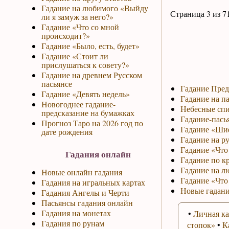
Гадание на любимого «Выйду
Страница 3 из 7
ли я замуж за него?»
Гадание «Что со мной
происходит?»
Гадание «Было, есть, будет»
Гадание «Стоит ли
прислушаться к совету?»
Гадание на древнем Русском
пасьянсе
Гадание Пред
Гадание «Девять недель»
Гадание на па
Новогоднее гадание-
Небесные спи
предсказание на бумажках
Гадание-пась
Прогноз Таро на 2026 год по
Гадание «Ши
дате рождения
Гадание на р
Гадание «Что 
Гадания онлайн
Гадание по к
Гадание на л
Новые онлайн гадания
Гадание «Что
Гадания на игральных картах
Новые гадани
Гадания Ангелы и Черти
Пасьянсы гадания онлайн
Гадания на монетах
•
Личная ка
Гадания по рунам
стопок»
•
К