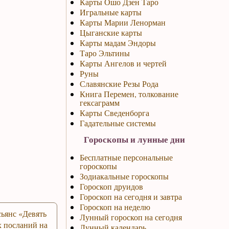
Карты Ошо Дзен Таро
Игральные карты
Карты Марии Ленорман
Цыганские карты
Карты мадам Эндоры
Таро Эльтины
Карты Ангелов и чертей
Руны
Славянские Резы Рода
Книга Перемен, толкование
гексаграмм
Карты Сведенборга
Гадательные системы
Гороскопы и лунные дни
Бесплатные персональные
гороскопы
Зодиакальные гороскопы
Гороскоп друидов
Гороскоп на сегодня и завтра
Гороскоп на неделю
ьянс «Девять
Лунный гороскоп на сегодня
 посланий на
Лунный календарь